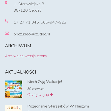
ul. Starowiejska 8
38-120 Czudec
17 27 71 046, 606-947-923
ppczudec@czudec.pl
ARCHIWUM
Archiwalna wersja strony
AKTUALNOŚCI
Niech Żyją Wakacje!
30 czerwca
Czytaj więcej
Pożegnanie Starszaków W Naszym