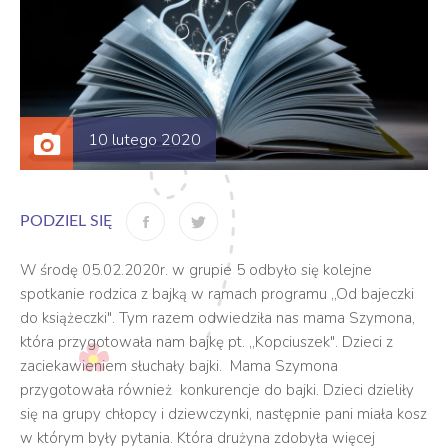
10 lutego 2020
PODZIEL SIĘ
W środę 05.02.2020r. w grupie 5 odbyło się kolejne
spotkanie rodzica z bajką w ramach programu ,,Od bajeczki
do książeczki". Tym razem odwiedziła nas mama Szymona,
która przygotowała nam bajkę pt. ,,Kopciuszek". Dzieci z
zaciekawieniem słuchały bajki. Mama Szymona
przygotowała również konkurencje do bajki. Dzieci dzieliły
się na grupy chłopcy i dziewczynki, następnie pani miała kosz
w którym były pytania. Która drużyna zdobyła więcej