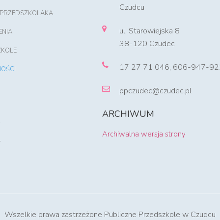
Czudcu
 PRZEDSZKOLAKA
ul. Starowiejska 8
ENIA
38-120 Czudec
ZKOLE
17 27 71 046, 606-947-92
OŚCI
ppczudec@czudec.pl
ARCHIWUM
Archiwalna wersja strony
T
Wszelkie prawa zastrzeżone Publiczne Przedszkole w Czudcu