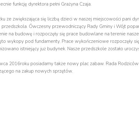
ecnie funkcję dyrektora pełni Grażyna Czaja.
u ze zwiększająca się liczbą dzieci w naszej miejscowości pani dy
 przedszkola. Ówczesny przewodniczący Rady Gminy i Wójt poparli
nie na budowę i rozpoczęły się prace budowlane na terenie naszeg
ęto wykopy pod fundamenty. Prace wykończeniowe rozpoczęły się
izowano istniejący już budynek. Nasze przedszkole zostało uroczy
wca 2016roku posiadamy także nowy plac zabaw. Rada Rodziców p
ącego na zakup nowych sprzętów.