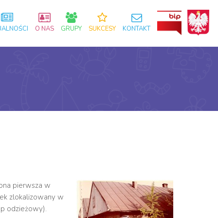
UALNOŚCI
O NAS
GRUPY
SUKCESY
KONTAKT
zona pierwsza w
ek zlokalizowany w
lep odzieżowy).