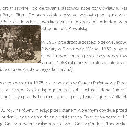
y organizacyjnej i do kierowania placówką Inspektor Oświaty w Rz
 Parys- Pitera. Do przedszkola zapisywanych było przeciętnie w k
1954 roku dotychczasowa kierowniczka przedszkola oddelegowana z
zatrudniono K. Kowalską.
W 1957 przedszkole zostało przekwalifikowan
Oświaty w Strzyżowie. W roku 1962 w okresi
budynku zwolnionego przez klasy początko
sierpnia 1963 roku przedszkole zostało przeni
ctwo przedszkola przejęła Janina Znój.
wszego września 1975 roku powstało w Czudcu Państwowe Przedszk
ształcącego. Dyrektorką tego przedszkola została Helena Dudek, 
 nr 1 (czyli przedszkolem na obecnej ulicy Jasielskiej), zaś Zofia
981 roku na równy miesiąc przed stanem wojennym obydwa przedsz
udynku, gdzie działa do dnia dzisiejszego. Dyrektorką została H.
 Gminy, a zwierzchnikiem został Wójt Gminy Czudec. Stanowisko dy