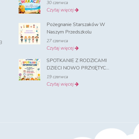
30 czerwca
Czytaj więcej
Pożegnanie Starszaków W
Naszym Przedszkolu
27 czerwca
3
Czytaj więcej
SPOTKANIE Z RODZICAMI
DZIECI NOWO PRZYJĘTYCH
NA ROK SZKOLNY 2026-
19 czerwca
2027
Czytaj więcej