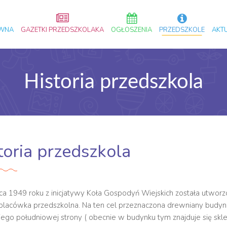
ÓWNA
GAZETKI PRZEDSZKOLAKA
OGŁOSZENIA
PRZEDSZKOLE
AKT
Historia przedszkola
toria przedszkola
ca 1949 roku z inicjatywy Koła Gospodyń Wiejskich została utwor
placówka przedszkolna. Na ten cel przeznaczona drewniany budyn
 jego południowej strony ( obecnie w budynku tym znajduje się sk