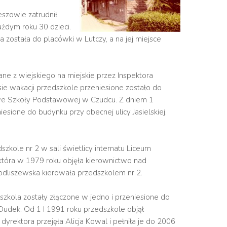
eszowie zatrudnił
ażdym roku 30 dzieci.
ostała do placówki w Lutczy, a na jej miejsce
e z wiejskiego na miejskie przez Inspektora
e wakacji przedszkole przeniesione zostało do
we Szkoły Podstawowej w Czudcu. Z dniem 1
esione do budynku przy obecnej ulicy Jasielskiej.
ole nr 2 w sali świetlicy internatu Liceum
która w 1979 roku objęła kierownictwo nad
 Modliszewska kierowała przedszkolem nr 2.
kola zostały złączone w jedno i przeniesione do
 Dudek. Od 1 I 1991 roku przedszkole objął
rektora przejęła Alicja Kowal i pełniła je do 2006