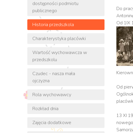
dostępności podmiotu
Do prac
publicznego
Antoninę
Od 1IX 
Historia przedszkola
Charakterystyka placówki
Wartość wychowawcza w
przedszkolu
Kierowni
Czudec - nasza mała
ojczyzna
Od pier
Ogólnok
Rola wychowawcy
placówką
Rozkład dnia
13 XI 1
Zajęcia dodatkowe
nowego b
Samorząd