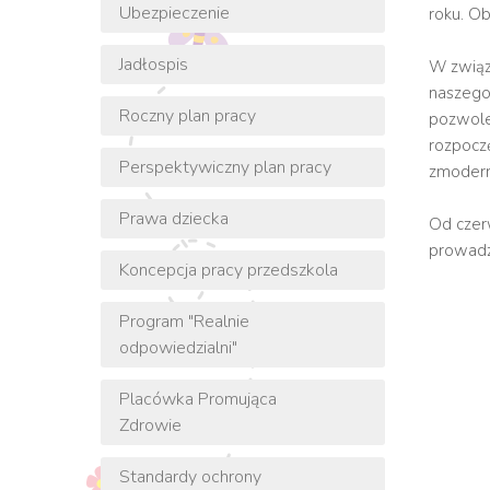
Ubezpieczenie
roku. Ob
Jadłospis
W związk
naszego
Roczny plan pracy
pozwole
rozpocz
Perspektywiczny plan pracy
zmodern
Prawa dziecka
Od czer
prowadz
Koncepcja pracy przedszkola
Program "Realnie
odpowiedzialni"
Placówka Promująca
Zdrowie
Standardy ochrony