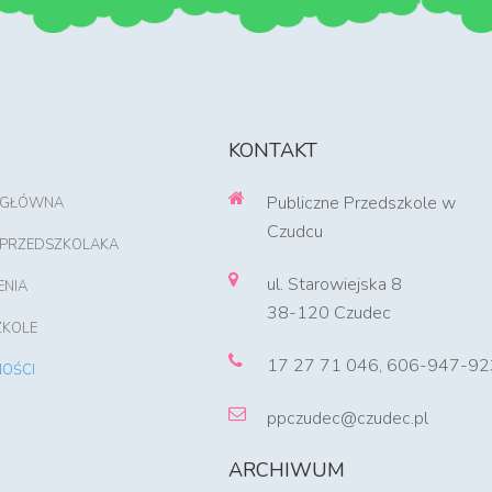
KONTAKT
Publiczne Przedszkole w
 GŁÓWNA
Czudcu
 PRZEDSZKOLAKA
ul. Starowiejska 8
ENIA
38-120 Czudec
ZKOLE
17 27 71 046, 606-947-92
OŚCI
ppczudec@czudec.pl
ARCHIWUM