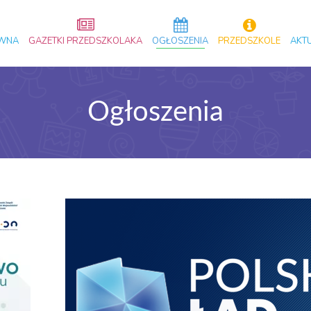
ÓWNA
GAZETKI PRZEDSZKOLAKA
OGŁOSZENIA
PRZEDSZKOLE
AKT
Ogłoszenia