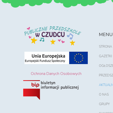
MENU
STRONA
GAZETKI
OGŁOSZ
Ochrona Danych Osobowych
PRZEDS
AKTUALN
O NAS
GRUPY