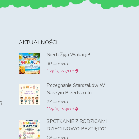
AKTUALNOŚCI
Niech Żyją Wakacje!
30 czerwca
Czytaj więcej
Pożegnanie Starszaków W
Naszym Przedszkolu
27 czerwca
3
Czytaj więcej
SPOTKANIE Z RODZICAMI
DZIECI NOWO PRZYJĘTYCH
NA ROK SZKOLNY 2026-
19 czerwca