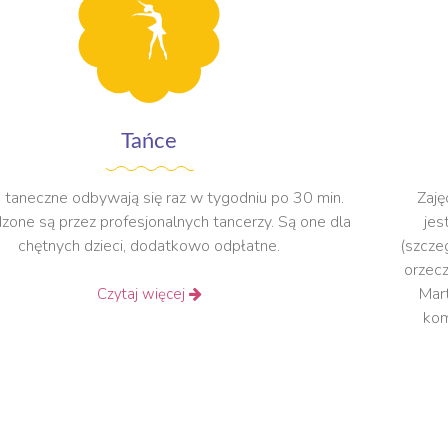
Tańce
a taneczne odbywają się raz w tygodniu po 30 min.
Zaję
one są przez profesjonalnych tancerzy. Są one dla
jes
chętnych dzieci, dodatkowo odpłatne.
(szcze
orzecz
Mart
Czytaj więcej
kom