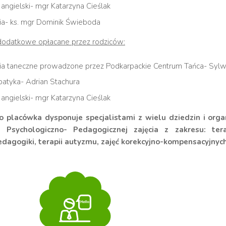
 angielski- mgr Katarzyna Cieślak
ia- ks. mgr Dominik Świeboda
 dodatkowe opłacane przez rodziców:
cia taneczne prowadzone przez Podkarpackie Centrum Tańca- Syl
atyka- Adrian Stachura
 angielski- mgr Katarzyna Cieślak
 placówka dysponuje specjalistami z wielu dziedzin i organ
i Psychologiczno- Pedagogicznej zajęcia z zakresu: terap
dagogiki, terapii autyzmu, zajęć korekcyjno-kompensacyjny