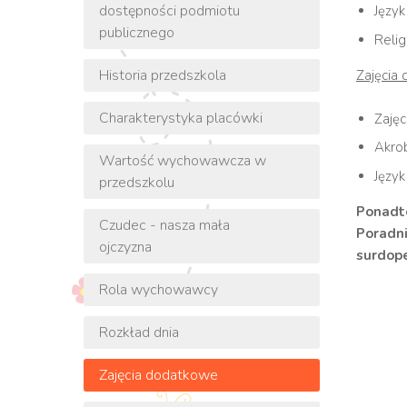
dostępności podmiotu
Język
publicznego
Relig
Historia przedszkola
Zajęcia
Charakterystyka placówki
Zaję
Akrob
Wartość wychowawcza w
Język
przedszkolu
Ponadto
Czudec - nasza mała
Poradn
ojczyzna
surdope
Rola wychowawcy
Rozkład dnia
Zajęcia dodatkowe