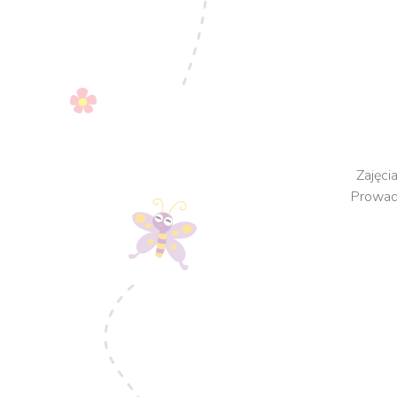
Zajęci
Prowadz