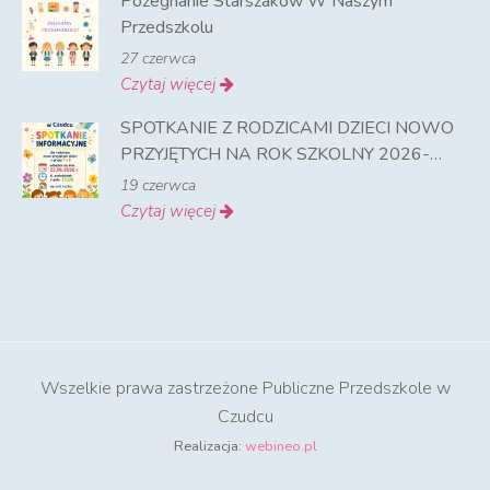
Pożegnanie Starszaków W Naszym
Przedszkolu
27 czerwca
Czytaj więcej
SPOTKANIE Z RODZICAMI DZIECI NOWO
PRZYJĘTYCH NA ROK SZKOLNY 2026-
2027
19 czerwca
Czytaj więcej
Wszelkie prawa zastrzeżone Publiczne Przedszkole w
Czudcu
Realizacja:
webineo.pl