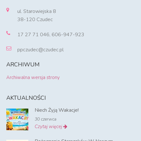
ul. Starowiejska 8
38-120 Czudec
17 27 71 046, 606-947-923
ppczudec@czudec.pl
ARCHIWUM
Archiwalna wersja strony
AKTUALNOŚCI
Niech Żyją Wakacje!
30 czerwca
Czytaj więcej