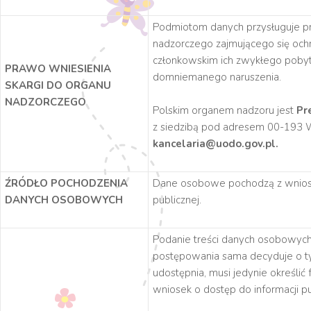
Podmiotom danych przysługuje pr
nadzorczego zajmującego się oc
członkowskim ich zwykłego pobytu
PRAWO WNIESIENIA
domniemanego naruszenia.
SKARGI DO ORGANU
NADZORCZEGO
Polskim organem nadzoru jest
Pr
z siedzibą pod adresem 00-193 Wa
kancelaria@uodo.gov.pl.
ŹRÓDŁO POCHODZENIA
Dane osobowe pochodzą z wniosk
DANYCH OSOBOWYCH
publicznej.
Podanie treści danych osobowych
postępowania sama decyduje o ty
udostępnia, musi jedynie określi
wniosek o dostęp do informacji pu