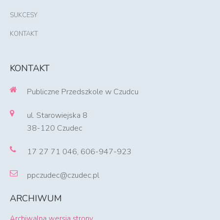
SUKCESY
KONTAKT
KONTAKT
Publiczne Przedszkole w Czudcu
ul. Starowiejska 8
38-120 Czudec
17 27 71 046, 606-947-923
ppczudec@czudec.pl
ARCHIWUM
Archiwalna wersja strony