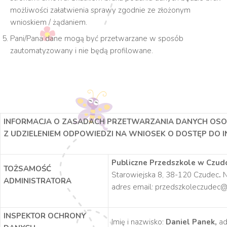
możliwości załatwienia sprawy zgodnie ze złożonym
wnioskiem / żądaniem.
Pani/Pana dane mogą być przetwarzane w sposób
zautomatyzowany i nie będą profilowane.
INFORMACJA O ZASADACH PRZETWARZANIA DANYCH O
Z UDZIELENIEM ODPOWIEDZI NA WNIOSEK O DOSTĘP DO I
Publiczne Przedszkole w Czud
TOŻSAMOŚĆ
Starowiejska 8, 38-120 Czudec
.
N
ADMINISTRATORA
adres email: przedszkoleczudec@
INSPEKTOR OCHRONY
Imię i nazwisko:
Daniel Panek,
ad