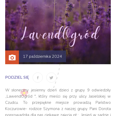
17 października 2024
PODZIEL SIĘ
W słoneczny jesienny dzień dzieci z grupy 9 odwiedziły
,,LawendOgród ", który mieści się przy ulicy Jasielskiej w
Czudcu. To przepiękne miejsce prowadzą Państwo
Koczurowie- rodzice Szymona z naszej grupy.
Pani Dorota
poprowadziła dla nas ciekawe zajęcia pt.: ,,Jesień w sadzie i