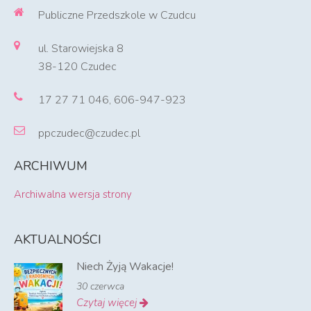
Publiczne Przedszkole w Czudcu
ul. Starowiejska 8
38-120 Czudec
17 27 71 046, 606-947-923
ppczudec@czudec.pl
ARCHIWUM
Archiwalna wersja strony
AKTUALNOŚCI
Niech Żyją Wakacje!
30 czerwca
Czytaj więcej