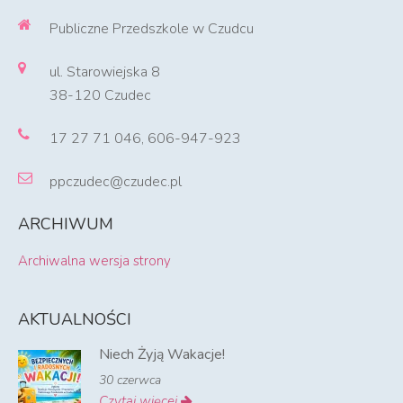
Publiczne Przedszkole w Czudcu
ul. Starowiejska 8
38-120 Czudec
17 27 71 046, 606-947-923
ppczudec@czudec.pl
ARCHIWUM
Archiwalna wersja strony
AKTUALNOŚCI
Niech Żyją Wakacje!
30 czerwca
Czytaj więcej