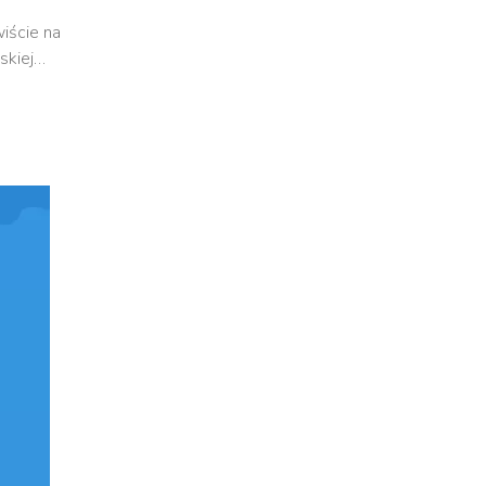
iście na
iskiej…