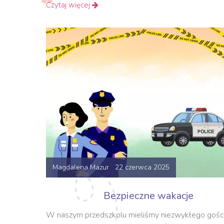
Czytaj więcej
Magdalena Mazur 22 czerwca 2025
Bezpieczne wakacje
W naszym przedszkolu mieliśmy niezwykłego gośc