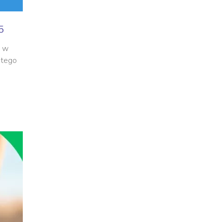
5
S w
atego