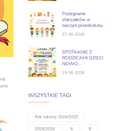
Pożegnanie
starszaków w
naszym przedszkolu
27-06-2026
SPOTKANIE Z
RODZICAMI DZIECI
NOWO
PRZYJĘTYCH NA
19-06-2026
ROK SZKOLNY
się
2026-2027
anie
WSZYSTKIE TAGI
Rok szkolny 2024/2025
2025/2026
6
8