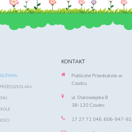
KONTAKT
Publiczne Przedszkole w
 GŁÓWNA
Czudcu
 PRZEDSZKOLAKA
ul. Starowiejska 8
ENIA
38-120 Czudec
ZKOLE
17 27 71 046, 606-947-92
OŚCI