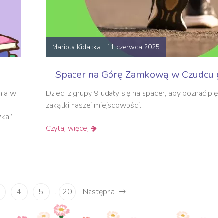
Mariola Kidacka 11 czerwca 2025
Spacer na Górę Zamkową w Czudcu g
nia w
Dzieci z grupy 9 udały się na spacer, aby poznać pi
zakątki naszej miejscowości.
zka”
Czytaj więcej
4
5
20
Następna
...