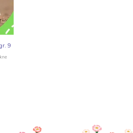
r. 9
ękne