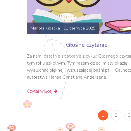
Mariola Kidacka 11 czerwca 2025
Głośne czytanie
Za nami ostatnie spotkanie z cyklu: Głośnego czyta
tym roku szkolnym. Tym razem dzieci miały okazję
wysłuchać pięknej i wzruszającej baśni pt. : „Calinec
autorstwa Hansa Christiana Andersena.
Czytaj więcej
1
2
3