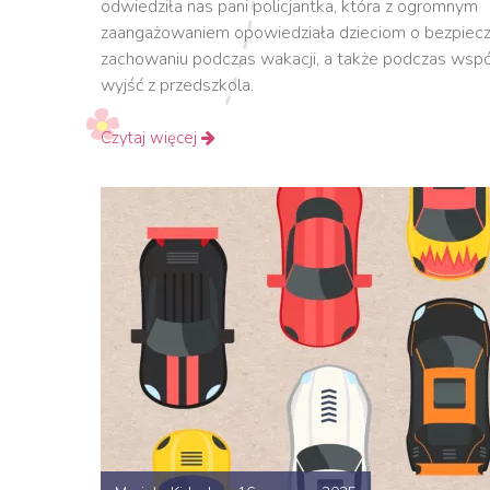
odwiedziła nas pani policjantka, która z ogromnym
zaangażowaniem opowiedziała dzieciom o bezpiec
zachowaniu podczas wakacji, a także podczas wsp
wyjść z przedszkola.
Czytaj więcej