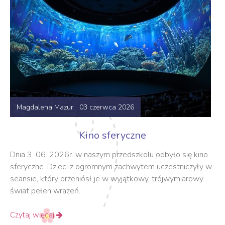
Magdalena Mazur 03 czerwca 2026
Kino sferyczne
Dnia 3. 06. 2026r. w naszym przedszkolu odbyło się kino
sferyczne. Dzieci z ogromnym zachwytem uczestniczyły w
seansie, który przeniósł je w wyjątkowy, trójwymiarowy
świat pełen wrażeń.
Czytaj więcej