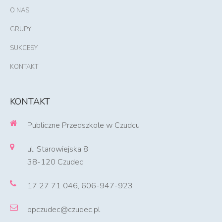
O NAS
GRUPY
SUKCESY
KONTAKT
KONTAKT
Publiczne Przedszkole w Czudcu
ul. Starowiejska 8
38-120 Czudec
17 27 71 046, 606-947-923
ppczudec@czudec.pl