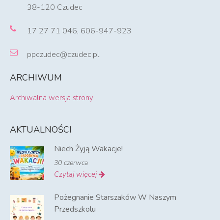
38-120 Czudec
17 27 71 046, 606-947-923
ppczudec@czudec.pl
ARCHIWUM
Archiwalna wersja strony
AKTUALNOŚCI
Niech Żyją Wakacje!
30 czerwca
Czytaj więcej
Pożegnanie Starszaków W Naszym
Przedszkolu