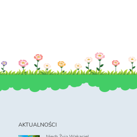
AKTUALNOŚCI
Niech Żyją Wakacje!