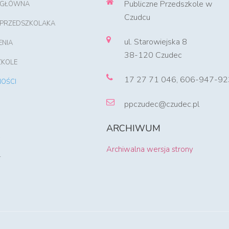
Publiczne Przedszkole w
 GŁÓWNA
Czudcu
 PRZEDSZKOLAKA
ul. Starowiejska 8
ENIA
38-120 Czudec
ZKOLE
17 27 71 046, 606-947-92
OŚCI
ppczudec@czudec.pl
ARCHIWUM
Archiwalna wersja strony
T