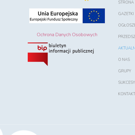
STRONA
GAZETKI
OGŁOSZ
Ochrona Danych Osobowych
PRZEDS
AKTUALN
O NAS
GRUPY
SUKCESY
KONTAK