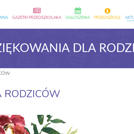
ÓWNA
GAZETKI PRZEDSZKOLAKA
OGŁOSZENIA
PRZEDSZKOLE
AKT
IĘKOWANIA DLA ROD
ICÓW
A RODZICÓW