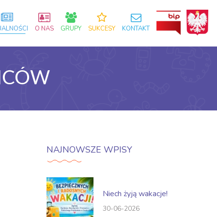
UALNOŚCI
O NAS
GRUPY
SUKCESY
KONTAKT
ZICÓW
NAJNOWSZE WPISY
Niech żyją wakacje!
30-06-2026