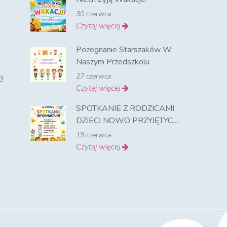
30 czerwca
Czytaj więcej
Pożegnanie Starszaków W
Naszym Przedszkolu
27 czerwca
3
Czytaj więcej
SPOTKANIE Z RODZICAMI
DZIECI NOWO PRZYJĘTYCH
NA ROK SZKOLNY 2026-
19 czerwca
2027
Czytaj więcej