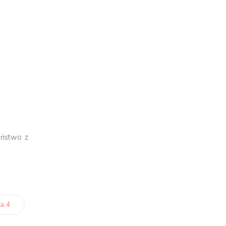
aństwo z
a 4