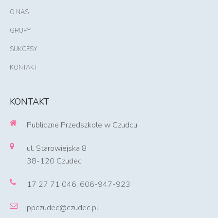
O NAS
GRUPY
SUKCESY
KONTAKT
KONTAKT
Publiczne Przedszkole w Czudcu
ul. Starowiejska 8
38-120 Czudec
17 27 71 046, 606-947-923
ppczudec@czudec.pl