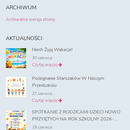
ARCHIWUM
Archiwalna wersja strony
AKTUALNOŚCI
Niech Żyją Wakacje!
30 czerwca
Czytaj więcej
Pożegnanie Starszaków W Naszym
Przedszkolu
27 czerwca
Czytaj więcej
SPOTKANIE Z RODZICAMI DZIECI NOWO
PRZYJĘTYCH NA ROK SZKOLNY 2026-
2027
19 czerwca