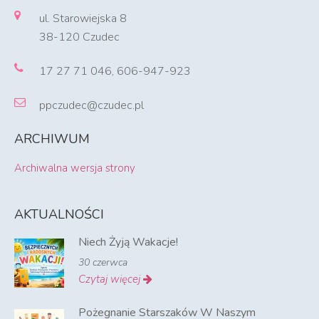
ul. Starowiejska 8
38-120 Czudec
17 27 71 046, 606-947-923
ppczudec@czudec.pl
ARCHIWUM
Archiwalna wersja strony
AKTUALNOŚCI
Niech Żyją Wakacje!
30 czerwca
Czytaj więcej
Pożegnanie Starszaków W Naszym