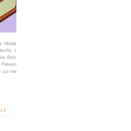
y okazję
aluchy z
ów. Było
my Paniom
 już nie
a 4