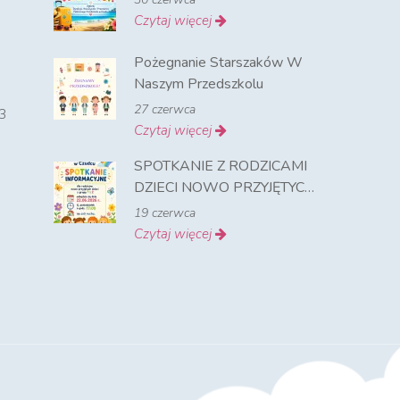
Czytaj więcej
Pożegnanie Starszaków W
Naszym Przedszkolu
27 czerwca
3
Czytaj więcej
SPOTKANIE Z RODZICAMI
DZIECI NOWO PRZYJĘTYCH
NA ROK SZKOLNY 2026-
19 czerwca
2027
Czytaj więcej