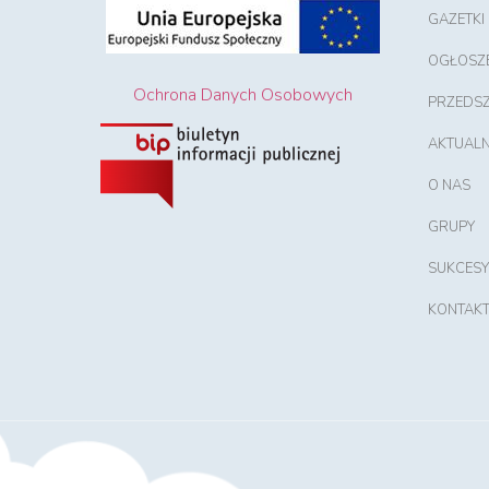
GAZETKI
OGŁOSZ
Ochrona Danych Osobowych
PRZEDS
AKTUALN
O NAS
GRUPY
SUKCESY
KONTAK