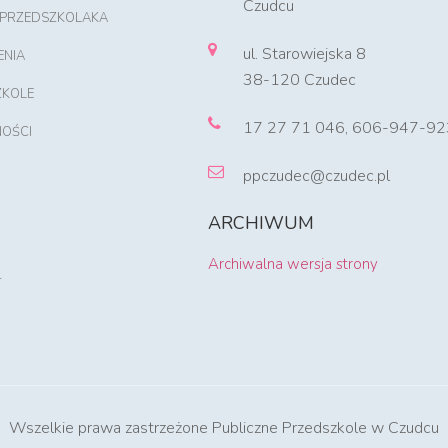
Czudcu
 PRZEDSZKOLAKA
ul. Starowiejska 8
ENIA
38-120 Czudec
ZKOLE
17 27 71 046, 606-947-92
OŚCI
ppczudec@czudec.pl
ARCHIWUM
Archiwalna wersja strony
T
Wszelkie prawa zastrzeżone Publiczne Przedszkole w Czudcu