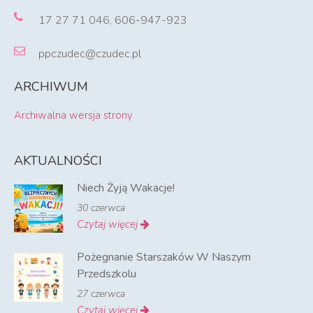
17 27 71 046, 606-947-923
ppczudec@czudec.pl
ARCHIWUM
Archiwalna wersja strony
AKTUALNOŚCI
Niech Żyją Wakacje!
30 czerwca
Czytaj więcej
Pożegnanie Starszaków W Naszym
Przedszkolu
27 czerwca
Czytaj więcej