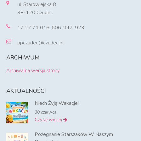
ul. Starowiejska 8
38-120 Czudec
17 27 71 046, 606-947-923
ppczudec@czudec.pl
ARCHIWUM
Archiwalna wersja strony
AKTUALNOŚCI
Niech Żyją Wakacje!
30 czerwca
Czytaj więcej
Pożegnanie Starszaków W Naszym